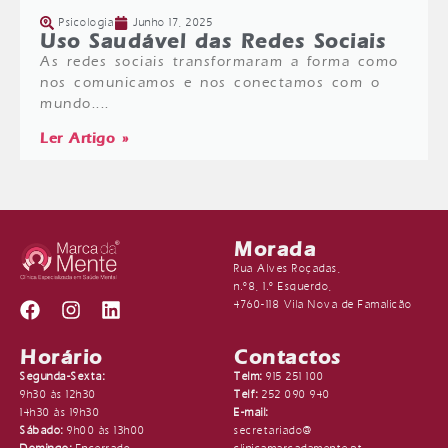
Psicologia
Junho 17, 2025
Uso Saudável das Redes Sociais
As redes sociais transformaram a forma como
nos comunicamos e nos conectamos com o
mundo....
Ler Artigo »
Morada
Rua Alves Roçadas,
n.º8, 1.º Esquerdo,
4760-118 Vila Nova de Famalicão
Horário
Contactos
Segunda-Sexta:
Telm:
915 251 100
9h30 às 12h30
Telf:
252 090 940
14h30 às 19h30
E-mail:
Sábado:
9h00 às 13h00
secretariado@