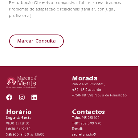
Perturbação Obsessivo- compulsiva, fobias, stress, traumas;
Problemas de adaptação e relacionais (familiar, conjugal,
profissional).
Marcar Consulta
Morada
Rua Alves Roçadas,
n.º8, 1.º Esquerdo,
4760-118 Vila Nova de Famalicão
Horário
Contactos
Segunda-Sexta:
Telm:
915 251 100
9h30 às 12h30
Telf:
252 090 940
14h30 às 19h30
E-mail:
Sábado:
9h00 às 13h00
secretariado@