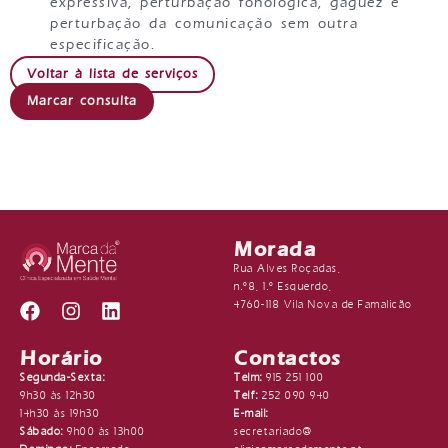
expressiva, perturbação fonológica, gaguez e
perturbação da comunicação sem outra
especificação.
Voltar à lista de serviços
Marcar consulta
Morada
Rua Alves Roçadas,
n.º8, 1.º Esquerdo,
4760-118 Vila Nova de Famalicão
Horário
Contactos
Segunda-Sexta:
Telm:
915 251 100
9h30 às 12h30
Telf:
252 090 940
14h30 às 19h30
E-mail:
Sábado:
9h00 às 13h00
secretariado@