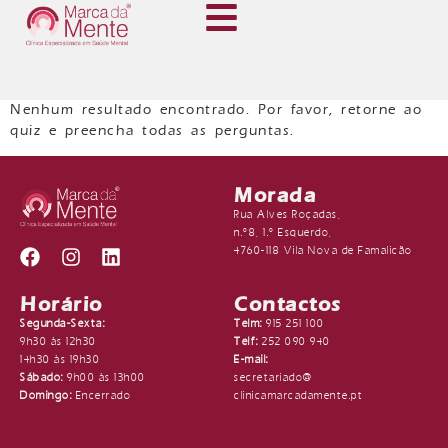
Nenhum resultado encontrado. Por favor, retorne ao
quiz e preencha todas as perguntas.
Morada
Rua Alves Roçadas,
n.º8, 1.º Esquerdo,
4760-118 Vila Nova de Famalicão
Horário
Contactos
Segunda-Sexta:
Telm:
915 251 100
9h30 às 12h30
Telf:
252 090 940
14h30 às 19h30
E-mail:
Sábado:
9h00 às 13h00
secretariado@
Domingo:
Encerrado
clinicamarcadamente.pt