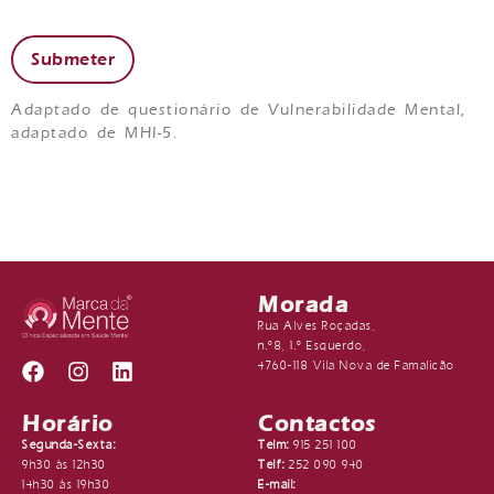
Adaptado de questionário de Vulnerabilidade Mental,
adaptado de MHI-5.
Morada
Rua Alves Roçadas,
n.º8, 1.º Esquerdo,
4760-118 Vila Nova de Famalicão
Horário
Contactos
Segunda-Sexta:
Telm:
915 251 100
9h30 às 12h30
Telf:
252 090 940
14h30 às 19h30
E-mail: