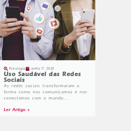
Psicologia
Junho 17, 2025
Uso Saudável das Redes
Sociais
As redes sociais transformaram a
forma como nos comunicamos e nos
conectamos com o mundo....
Ler Artigo »