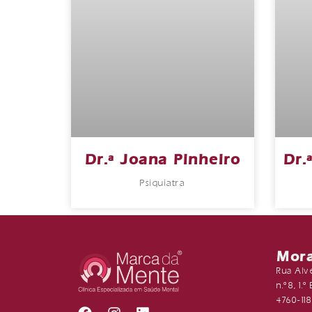
Dr.ª Joana Pinheiro
Dr.
Psiquiatra
Mor
Rua Alv
n.º8, 1.
4760-118