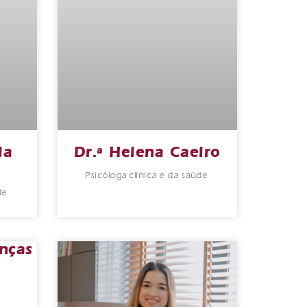
ia
Dr.ª Helena Caeiro
Psicóloga clínica e da saúde
de
nças