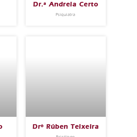
Dr.ª Andreia Certo
Psiquiatra
o
Drº Rúben Teixeira
Psicólogo