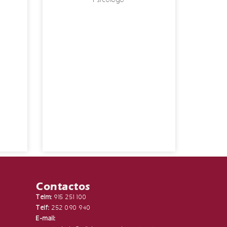
Contactos
Telm:
915 251 100
Telf:
252 090 940
E-mail: