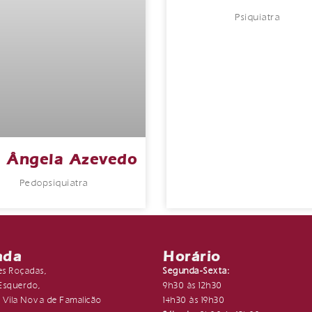
Psiquiatra
ª Ângela Azevedo
Pedopsiquiatra
ada
Horário
es Roçadas,
Segunda-Sexta:
º Esquerdo,
9h30 às 12h30
 Vila Nova de Famalicão
14h30 às 19h30