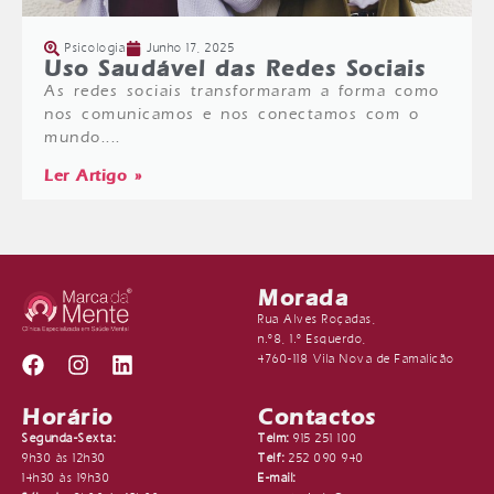
Psicologia
Junho 17, 2025
Uso Saudável das Redes Sociais
As redes sociais transformaram a forma como
nos comunicamos e nos conectamos com o
mundo....
Ler Artigo »
Morada
Rua Alves Roçadas,
n.º8, 1.º Esquerdo,
4760-118 Vila Nova de Famalicão
Horário
Contactos
Segunda-Sexta:
Telm:
915 251 100
9h30 às 12h30
Telf:
252 090 940
14h30 às 19h30
E-mail: