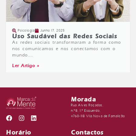
Psicologia
Junho 17, 2025
Uso Saudável das Redes Sociais
As redes sociais transformaram a forma como
nos comunicamos e nos conectamos com o
mundo....
Ler Artigo »
Morada
Rua Alves Roçadas,
n.º8, 1.º Esquerdo,
4760-118 Vila Nova de Famalicão
Horário
Contactos